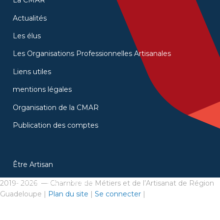
La CMAR
Actualités
Les élus
Les Organisations Professionnelles Artisanales
Liens utiles
mentions légales
Organisation de la CMAR
Publication des comptes
Être Artisan
Financer son entreprise
2019- 2026 — Chambre de Métiers et de l’Artisanat de Région
Guadeloupe |
Plan du site
|
Se connecter
|
Gérer ses difficultés
Gérer, développer et innover